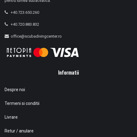
pentru lumea subacvatica.
+40.723.650.260
+40.720.883.832
office@scubadivingcenter.ro
Informatii
Despre noi
Termeni si conditii
Livrare
Retur / anulare