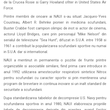
de la Crucea Rosie si Garry Howland ofiter in United States Air
Force.
Printre membrii de onoare ai NAUI s-au situat Jacques-Yves
Cousteau, Albert R. Behnke pionier in medicina scufundarii,
Buster Crabbe fost campion olimpic de inot si actor de cinema,
actorul Lloyd Bridges, care prin personajul “Mike Nelson” din
serialul de televiziune “Sea Hunt”, difuzat in S.U.A. intre 1958 si
1961 a contribuit la popularizarea scufundarii sportive nu numai
in S.U.A. dar si international.
NAUI a mentinut in permanenta o pozitie de frunte printre
organizatiile si asociatiile similare, fiind prima care introduce in
anul 1992 utilizarea amestecurilor respiratorii sintetice Nitrox
pentru scufundari cu caracter sportiv si prin mentinerea unui
program de brevetare in continua inovare si un inalt standard de
securitate a scufundarii.
Dupa standardizarea tabelelor de decompresie U.S. Navy pentru
scufundarea sportiva in anul 1980, NAUI elaboreaza propriile
tabele de decompresie derivate din acestea, avand factor