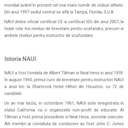
mondial având în prezent cel mai mare număr de cluburi afiliate.
Din anul 1997 sediul central se află la Tampa, Florida, S.U.A.
NAUI detine oficial certificat CE si certificat ISO din anul 2007, la
toate cele trei niveluri de brevetare pentru scafandru, precum si
ambele niveluri pentru instructor de scufundare.
Istoria NAUI
NAUI a fost fondata de Albert Tillman si Neal Hess in anul 1959.
In august 1960, primul curs de brevetare pentru instructori NAUI
a avut loc la Shamrock Hotel Hilton din Houston, cu 72 de
candidati.
Un an mai tarziu, in octombrie 1961, NAUI este inregistrata in
statul California ca o organizatie non-profit de educatie. Al
Tillman a fost primul presedinte si Neal Hess, secretar executiv.
Alti membri ai consiliului de conducere au fost John C. Jones