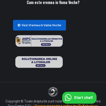
Cum este vremea in Vama Veche?
Vezi Vremea in Vama Veche
Start chat!
Copyright © Toate drepturile sunt rezervate S.C. Marine Explorers
Dive Center S.R.L. |
Creare magazine online by ITeXclusiv.ro