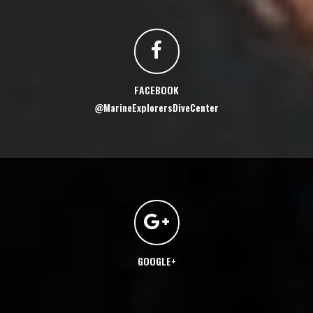
FACEBOOK
@MarineExplorersDiveCenter
GOOGLE+