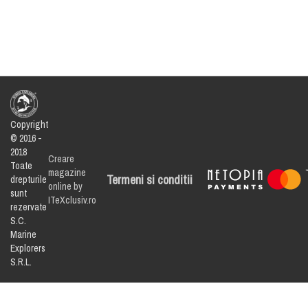
Copyright
© 2016 -
2018
Creare
Toate
magazine
Termeni si conditii
drepturile
online by
sunt
ITeXclusiv.ro
rezervate
S.C.
Marine
Explorers
S.R.L.