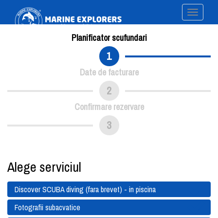
Toggle
navigati
Planificator scufundari
1
Date de facturare
2
Confirmare rezervare
3
Alege serviciul
Discover SCUBA diving (fara brevet) - in piscina
Fotografii subacvatice